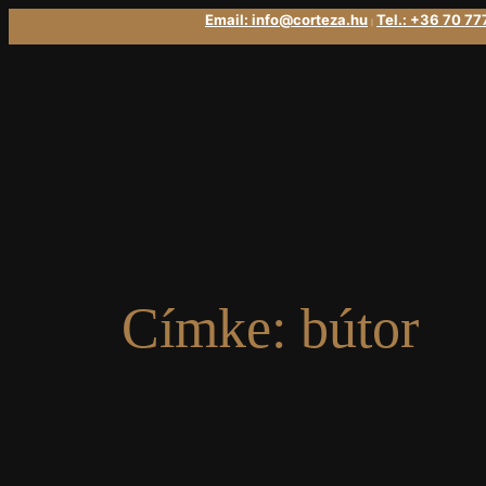
Ugrás
Email: info@corteza.hu
Tel.: +36 70 7
|
a
tartalomhoz
Címke:
bútor