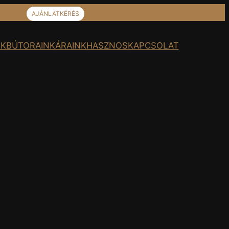
AJÁNLATKÉRÉS
K
BÚTORAINK
ÁRAINK
HASZNOS
KAPCSOLAT