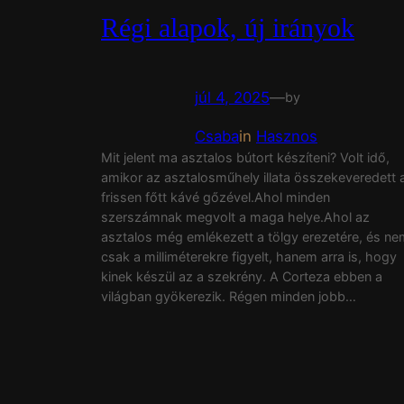
Régi alapok, új irányok
júl 4, 2025
—
by
Csaba
in
Hasznos
Mit jelent ma asztalos bútort készíteni? Volt idő,
amikor az asztalosműhely illata összekeveredett 
frissen főtt kávé gőzével.Ahol minden
szerszámnak megvolt a maga helye.Ahol az
asztalos még emlékezett a tölgy erezetére, és ne
csak a milliméterekre figyelt, hanem arra is, hogy
kinek készül az a szekrény. A Corteza ebben a
világban gyökerezik. Régen minden jobb…