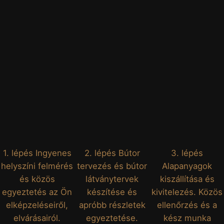
1. lépés Ingyenes
2. lépés Bútor
3. lépés
helyszíni felmérés
tervezés és bútor
Alapanyagok
és közös
látványtervek
kiszállítása és
egyeztetés az Ön
készítése és
kivitelezés. Közös
elképzeléseiről,
apróbb részletek
ellenőrzés és a
elvárásairól.
egyeztetése.
kész munka